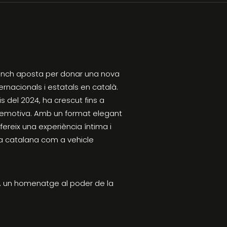
Franch aposta per donar una nova
ernacionals i estatals en català.
is del 2024, ha crescut fins a
i emotiva. Amb un format elegant
ereix una experiència íntima i
ua catalana com a vehicle
, un homenatge al poder de la