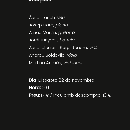
Àuria Franch,
veu
Josep Haro,
piano
Arnau Martín,
guitarra
Jordi Junyent,
bateria
Àuria Iglesias i Sergi Renom,
violí
Andreu Soldevila,
viola
Martina Arqués,
violoncel
Dia:
Dissabte 22 de novembre
Hora:
20 h
Preu:
17 € / Preu amb descompte: 13 €