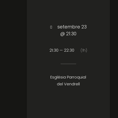
setembre 23
@ 21:30
21:30 — 22:30
(1h)
Església Parroquial
del Vendrell