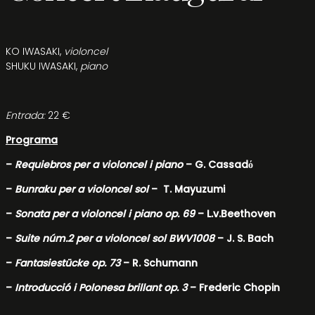
KO IWASAKI,
violoncel
SHUKU IWASAKI,
piano
Entrada:
22 €
Programa
–
Requiebros per a violoncel i piano
– G. Cassadό
–
Bunraku per a violoncel sol
– T. Mayuzumi
–
Sonata per a violoncel i piano op. 69
– L.v.Beethoven
–
Suite núm.2 per a violoncel sol BWV1008
– J. S. Bach
–
Fantasiestücke op. 73
– R. Schumann
–
Introducció i Polonesa brillant op. 3
– Frederic Chopin