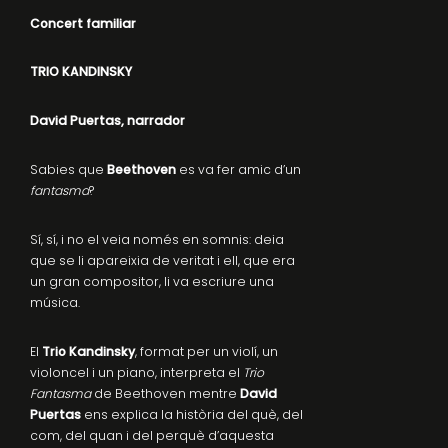
Concert familiar
TRIO KANDINSKY
David Puertas, narrador
Sabies que
Beethoven
es va fer amic d’un
fantasma
?
Sí, sí, i no el veia només en somnis: deia
que se li apareixia de veritat i ell, que era
un gran compositor, li va escriure una
música.
El
Trio Kandinsky
, format per un violí, un
violoncel i un piano, interpreta el
Trio
Fantasma
de Beethoven mentre
David
Puertas
ens explica la història del què, del
com, del quan i del perquè d’aquesta