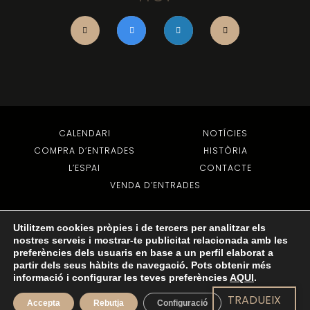
CALENDARI
NOTÍCIES
COMPRA D’ENTRADES
HISTÒRIA
L’ESPAI
CONTACTE
VENDA D’ENTRADES
TORNA A DALT
Utilitzem cookies pròpies i de tercers per analitzar els
nostres serveis i mostrar-te publicitat relacionada amb les
preferències dels usuaris en base a un perfil elaborat a
partir dels seus hàbits de navegació. Pots obtenir més
informació i configurar les teves preferències
AQUI
.
© 2022 TOTS ELS DRETS RESERVATS -
AVÍS LEGAL
-
POLÍTICA DE PRIVADESA
-
POLÍTICA DE COOKIES
- DISSENY WEB:
EJC
TRADUEIX
Accepta
Rebutja
Configuració