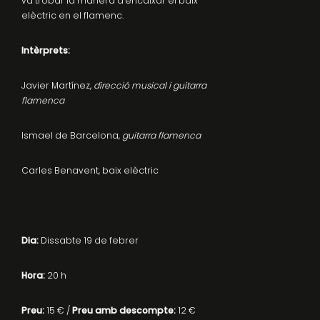
va trobar la manera d’encaixar el baix
elèctric en el flamenc.
Intèrprets:
Javier Martínez,
direcció musical i guitarra
flamenca
Ismael de Barcelona,
guitarra flamenca
Carles Benavent, baix elèctric
Dia:
Dissabte 19 de febrer
Hora:
20 h
Preu:
15 € /
Preu amb descompte:
12 €