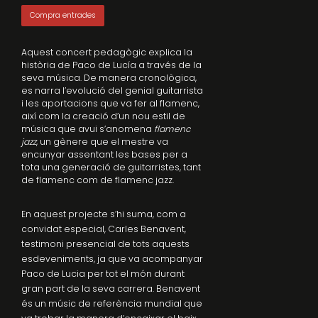
Compra entrades
Aquest concert pedagògic explica la
història de Paco de Lucía a través de la
seva música. De manera cronològica,
es narra l’evolució del genial guitarrista
i les aportacions que va fer al flamenc,
així com la creació d’un nou estil de
música que avui s’anomena
flamenc
jazz
, un gènere que el mestre va
encunyar assentant les bases per a
tota una generació de guitarristes, tant
de flamenc com de flamenc jazz.
En aquest projecte s’hi suma, com a
convidat especial, Carles Benavent,
testimoni presencial de tots aquests
esdeveniments, ja que va acompanyar
Paco de Lucia per tot el món durant
gran part de la seva carrera. Benavent
és un músic de referència mundial que