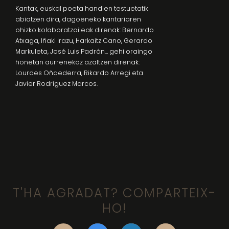
Kantak, euskal poeta handien testuetatik
abiatzen dira, dagoeneko kantariaren
ohizko kolaboratzaileak direnak: Bernardo
Atxaga, Iñaki Irazu, Harkaitz Cano, Gerardo
Markuleta, José Luis Padrón… gehi oraingo
honetan aurrenekoz azaltzen direnak:
Lourdes Oñaederra, Rikardo Arregi eta
Javier Rodriguez Marcos.
T'HA AGRADAT? COMPARTEIX-
HO!