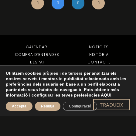
CALENDARI
NOTÍCIES
COMPRA D’ENTRADES
HISTÒRIA
L’ESPAI
CONTACTE
VENDA D’ENTRADES
Utilitzem cookies pròpies i de tercers per analitzar els
nostres serveis i mostrar-te publicitat relacionada amb les
preferències dels usuaris en base a un perfil elaborat a
TORNA A DALT
partir dels seus hàbits de navegació. Pots obtenir més
informació i configurar les teves preferències
AQUI
.
TRADUEIX
Accepta
Rebutja
Configuració
© 2022 TOTS ELS DRETS RESERVATS -
AVÍS LEGAL
-
POLÍTICA DE PRIVADESA
-
POLÍTICA DE COOKIES
- DISSENY WEB:
EJC