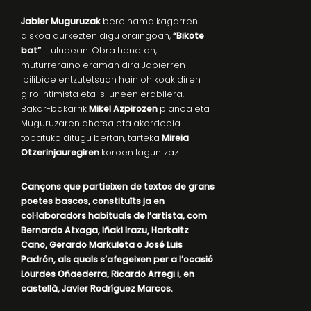
Jabier Muguruzak
bere hamaikagarren
diskoa aurkezten digu oraingoan,
“Bikote
bat”
titulupean. Obra honetan,
muturreraino eraman dira Jabierren
ibilibide entzutetsuan hain ohikoak diren
giro intimista eta isiluneen erabilera.
Bakar-bakarrik
Mikel Azpirozen
pianoa eta
Muguruzaren ahotsa eta akordeoia
topatuko ditugu bertan, tarteka
Mireia
Otzerinjauregiren
koroen laguntzaz.
Cançons que partieixen de textos de grans
poetes bascos, constituïts ja en
col·laboradors habituals de l’artista, com
Bernardo Atxaga, Iñaki Irazu, Harkaitz
Cano, Gerardo Markuleta o José Luis
Padrón, als quals s’afegeixen per a l’ocasió
Lourdes Oñaederra, Ricardo Arregi i, en
castellà, Javier Rodríguez Marcos.