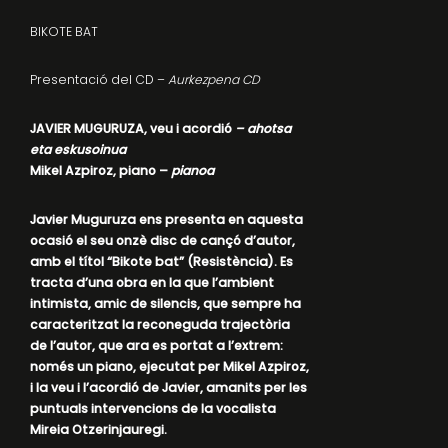
BIKOTE BAT
Presentació del CD –
Aurkezpena CD
JAVIER MUGURUZA, veu i acordió
– ahotsa
eta eskusoinua
Mikel Azpiroz, piano –
pianoa
Javier Muguruza ens presenta en aquesta
ocasió el seu onzè disc de cançó d’autor,
amb el títol “Bikote bat” (Resistència). Es
tracta d’una obra en la que l’ambient
intimista, amic de silencis, que sempre ha
caracteritzat la reconeguda trajectòria
de l’autor, que ara es portat a l’extrem:
només un piano, ejecutat per Mikel Azpiroz,
i la veu i l’acordió de Javier, amanits per les
puntuals intervencions de la vocalista
Mireia Otzerinjauregi.