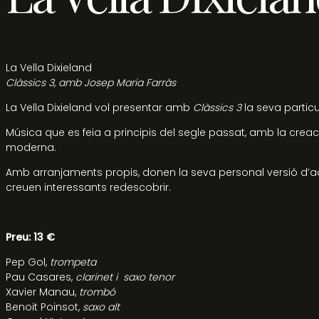
La Vella Dixieland
Clàssics 3, amb Josep Maria Farràs
La Vella Dixieland vol presentar amb
Clàssics 3
la seva particul
Música que es feia a principis del segle passat, amb la creac
moderna.
Amb arranjaments propis, donen la seva personal versió d’
creuen interessants redescobrir.
Preu:
13 €
Pep Gol,
trompeta
Pau Casares,
clarinet i saxo tenor
Xavier Manau,
trombó
Benoit Poinsot,
saxo alt