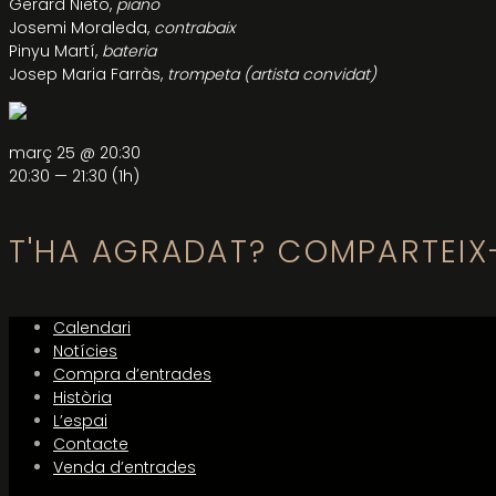
Gerard Nieto,
piano
Josemi Moraleda,
contrabaix
Pinyu Martí,
bateria
Josep Maria Farràs,
trompeta (artista convidat)
març 25 @ 20:30
20:30 — 21:30
(1h)
T'HA AGRADAT? COMPARTEIX
Calendari
Notícies
Compra d’entrades
Història
L’espai
Contacte
Venda d’entrades