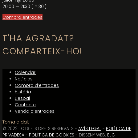
juliol 11 @ 20:00
20:00 — 21:30
(1h 30′)
Compra entrades
T'HA AGRADAT?
COMPARTEIX-HO!
Calendari
Notícies
Compra d’entrades
Història
L’espai
Contacte
Venda d’entrades
Torna a dalt
© 2022 TOTS ELS DRETS RESERVATS -
AVÍS LEGAL
-
POLÍTICA DE
PRIVADESA
-
POLÍTICA DE COOKIES
- DISSENY WEB:
EJC