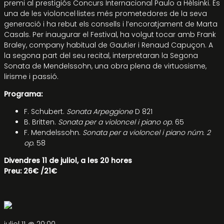
premi al prestigiós Concurs Internacional Paulo a Hèlsinki. És
una de les violoncel·listes més prometedores de la seva
generació i ha rebut els consells i l’encoratjament de Marta
Casals. Per inaugurar el Festival, ha volgut tocar amb Frank
Braley, company habitual de Gautier i Renaud Capuçon. A
la segona part del seu recital, interpretaran la Segona
Sonata de Mendelssohn, una obra plena de virtuosisme,
lirisme i passió.
Programa:
F. Schubert.
Sonata Arpeggione
D 821
B. Britten.
Sonata per a violoncel i piano op.
65
F. Mendelssohn.
Sonata per a violoncel i piano núm. 2
op
. 58
Divendres 11 de juliol, a les 20 hores
Preu: 26€ /21€