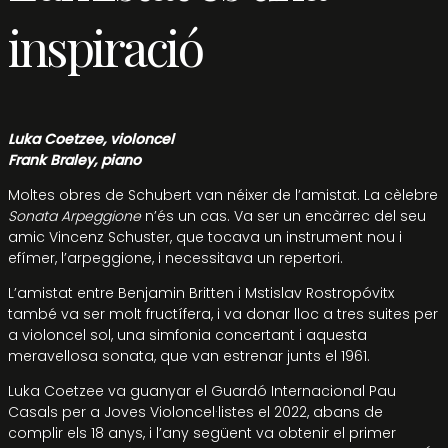
inspiració
Luka Coetzee, violoncel
Frank Braley, piano
Moltes obres de Schubert van néixer de l’amistat. La cèlebre
Sonata Arpeggione
n’és un cas. Va ser un encàrrec del seu
amic Vincenz Schuster, que tocava un instrument nou i
efímer, l’arpeggione, i necessitava un repertori.
L’amistat entre Benjamin Britten i Mstislav Rostropóvitx
també va ser molt fructífera, i va donar lloc a tres suites per
a violoncel sol, una simfonia concertant i aquesta
meravellosa sonata, que van estrenar junts el 1961.
Luka Coetzee va guanyar el Guardó Internacional Pau
Casals per a Joves Violoncel·listes el 2022, abans de
complir els 18 anys, i l’any següent va obtenir el primer