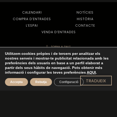
CALENDARI
NOTÍCIES
COMPRA D’ENTRADES
HISTÒRIA
L’ESPAI
CONTACTE
VENDA D’ENTRADES
TORNA A DALT
Utilitzem cookies pròpies i de tercers per analitzar els
nostres serveis i mostrar-te publicitat relacionada amb les
preferències dels usuaris en base a un perfil elaborat a
© 2022 TOTS ELS DRETS RESERVATS -
AVÍS LEGAL
-
POLÍTICA DE PRIVADESA
-
partir dels seus hàbits de navegació. Pots obtenir més
informació i configurar les teves preferències
AQUI
.
POLÍTICA DE COOKIES
- DISSENY WEB:
EJC
TRADUEIX
Accepta
Rebutja
Configuració