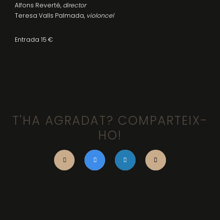
Alfons Reverté,
director
Teresa Valls Palmada,
violoncel
Entrada 15 €
T'HA AGRADAT? COMPARTEIX-
HO!