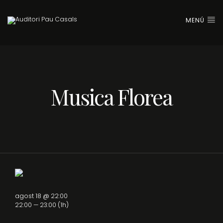
MENÚ
Musica Florea
agost 18 @ 22:00
22:00 — 23:00
(1h)