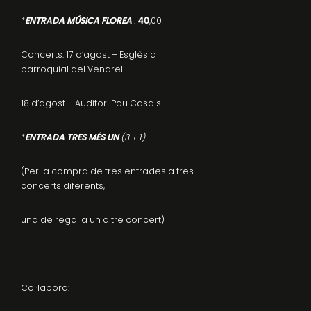
*
ENTRADA MÚSICA FLOREA
:
40
,00
Concerts: 17 d’agost – Esglèsia
parroquial del Vendrell
18 d’agost – Auditori Pau Casals
*
ENTRADA TRES MÉS UN
(3 + 1)
(Per la compra de tres entrades a tres
concerts diferents,
una de regal a un altre concert)
Col·labora: