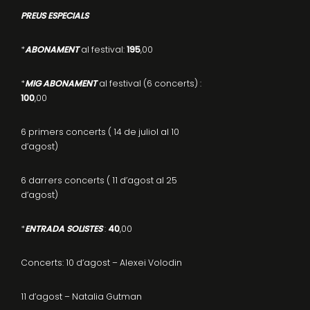
PREUS ESPECIALS
*
ABONAMENT
al festival:
195
,00
*
MIG ABONAMENT
al festival (6 concerts) :
100
,00
6 primers concerts ( 14 de juliol al 10
d’agost)
6 darrers concerts ( 11 d’agost al 25
d’agost)
*
ENTRADA SOLISTES
:
40
,00
Concerts: 10 d’agost – Alexei Volodin
11 d’agost – Natalia Gutman