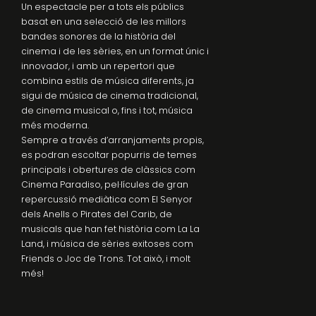
Un espectacle per a tots els públics
basat en una selecció de les millors
bandes sonores de la història del
cinema i de les sèries, en un format únic i
innovador, i amb un repertori que
combina estils de música diferents, ja
sigui de música de cinema tradicional,
de cinema musical o, fins i tot, música
més moderna.
Sempre a través d’arranjaments propis,
es podran escoltar popurris de temes
principals i obertures de clàssics com
Cinema Paradiso, pel·lícules de gran
repercussió mediàtica com El Senyor
dels Anells o Pirates del Carib, de
musicals que han fet història com La La
Land, i música de sèries exitoses com
Friends o Joc de Trons. Tot això, i molt
més!