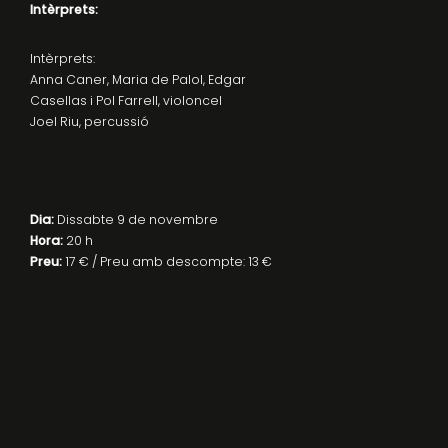
Intèrprets:
Intèrprets:
Anna Caner, Maria de Palol, Edgar
Casellas i Pol Farrell, violoncel
Joel Riu, percussió
Dia:
Dissabte 9 de novembre
Hora:
20 h
Preu:
17 € / Preu amb descompte: 13 €