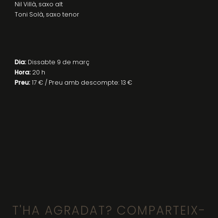
Nil Villà, saxo alt
Toni Solà, saxo tenor
Dia:
Dissabte 9 de març
Hora:
20 h
Preu:
17 € / Preu amb descompte: 13 €
T'HA AGRADAT? COMPARTEIX-