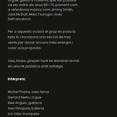
orgue, guitarra i bateria, que tan popular
va ser entre els anys 50 i 70, prenent com
a referència músics com Jimmy Smith,
Jack McDuff, Akiko Tsuruga i Joey
DeFrancesco.
Per a aquesta ocasió el grup es posa la
talla XL i incorpora una secció de tres
vents per donar encara més energia i
color a la proposta.
Jazz, blues, gòspel i funk es donaran la mà
en una nit jazzística d’alt voltatge.
Intèrprets:
Michel Pastre, saxo tenor
Gerard Nieto, orgue
Kike Angulo, guitarra
Xavi Hinojosa, bateria
Ivó Oller, trompeta