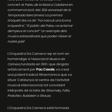
concert al
Palau de la Música Catalana
en
commemoració del
30è aniversari de la
Temporada Ibercamera
. La premsa
d’aquell dia va dir: “ha nascut una bona
orquestra”, “
El públic del Palau va aclamar
dempeus el concert” “un exemple dels
musics extraordinaris que poden néixer al
nostre país
”.
L’Orquestra Da Camera rep el nom en
homenatge a l’
Associació Musica da
Camera
, fundada en 1913 i que dirigida
artísticament per
Pau Casals
, va crear
una potent tradició filharmònica que va
situar Catalunya al centre de l’activitat
musical internacional, tot convidant
intèrprets de la talla de
Stravinsky, Falla,
Prokofiev, Rubistein o Strauss
.
L’Orquestra Da Camera està formada