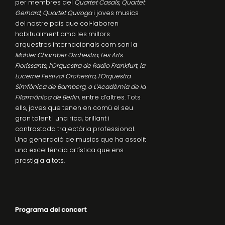
per membres del
Quartet Casals
,
Quartet
Gerhard
,
Quartet Quiroga
i joves musics
del nostre país que col•laboren
habitualment amb les millors
orquestres internacionals com son la
Mahler Chamber Orchestra
,
Les Arts
Florissants
,
l’Orquestra de Radio Frankfurt, la
Lucerne Festival Orchestra, l’Orquestra
Simfònica de Bamberg, o L’Acadèmia de la
Filarmónica de Berlin
, entre d’altres. Tots
ells, joves que tenen en comú el seu
gran talent i una rica, brillant i
contrastada trajectòria professional.
Una generació de musics que ha assolit
una excel·lència artística que ens
prestigia a tots.
Programa del concert