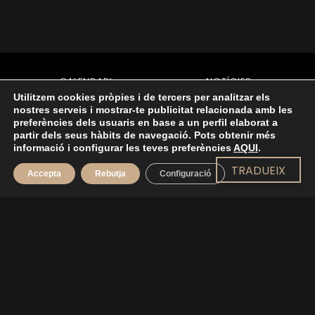
CALENDARI
NOTÍCIES
Utilitzem cookies pròpies i de tercers per analitzar els
COMPRA D’ENTRADES
HISTÒRIA
nostres serveis i mostrar-te publicitat relacionada amb les
L’ESPAI
CONTACTE
preferències dels usuaris en base a un perfil elaborat a
VENDA D’ENTRADES
partir dels seus hàbits de navegació. Pots obtenir més
informació i configurar les teves preferències
AQUI
.
TRADUEIX
TORNA A DALT
Accepta
Rebutja
Configuració
© 2022 TOTS ELS DRETS RESERVATS -
AVÍS LEGAL
-
POLÍTICA DE PRIVADESA
-
POLÍTICA DE COOKIES
- DISSENY WEB:
EJC