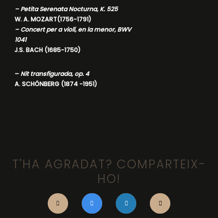
– Petita Serenata Nocturna, K. 525
W. A. MOZART(1756-1791)
– Concert per a violí, en la menor, BWV
1041
J.S. BACH (1685-1750)
–
Nit transfigurada, op. 4
A. SCHÖNBERG (1874 -1951)
T'HA AGRADAT? COMPARTEIX-
HO!