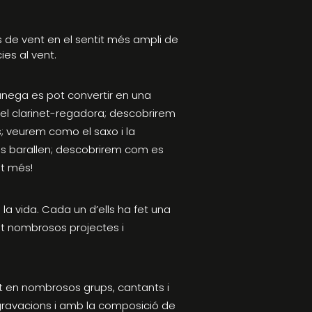
 de vent en el sentit més ampli de
ies al vent.
nega es pot convertir en una
del clarinet-regadora; descobrirem
 veurem como el saxo i la
i es barallen; descobrirem com es
lt més!
la vida. Cada un d’ells ha fet una
nt nombrosos projectes i
at en nombrosos grups, cantants i
gravacions i amb la composició de