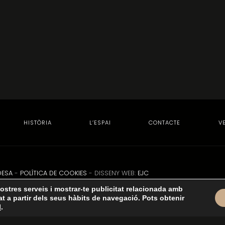
HISTÒRIA
L’ESPAI
CONTACTE
V
DESA
-
POLÍTICA DE COOKIES
- DISSENY WEB:
EJC
nostres serveis i mostrar-te publicitat relacionada amb
at a partir dels seus hàbits de navegació. Pots obtenir
I
.