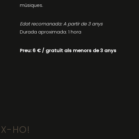
músiques.
Edat recomanada: A partir de 3 anys
Durada aproximada: 1 hora
Preu:
6 € / gratuït als menors de 3 anys
IX-HO!