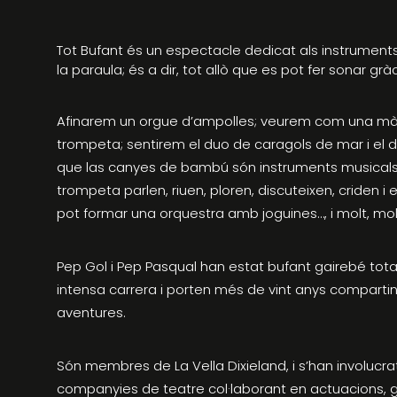
Tot Bufant és un espectacle dedicat als instruments
la paraula; és a dir, tot allò que es pot fer sonar gràc
Afinarem un orgue d’ampolles; veurem com una mà
trompeta; sentirem el duo de caragols de mar i el 
que las canyes de bambú són instruments musicals;
trompeta parlen, riuen, ploren, discuteixen, criden 
pot formar una orquestra amb joguines…, i molt, mo
Pep Gol i Pep Pasqual han estat bufant gairebé tota 
intensa carrera i porten més de vint anys comparti
aventures.
Són membres de La Vella Dixieland, i s’han involucr
companyies de teatre col·laborant en actuacions, 