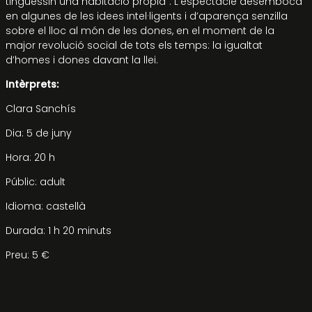
tinguessin una habitació pròpia”. L’espectacle desemboca
en algunes de les idees intel·ligents i d’aparença senzilla
sobre el lloc al món de les dones, en el moment de la
major revolució social de tots els temps: la igualtat
d’homes i dones davant la llei.
Intèrprets:
Clara Sanchís
Dia: 5 de juny
Hora: 20 h
Públic: adult
Idioma: castellà
Durada: 1 h 20 minuts
Preu: 5 €