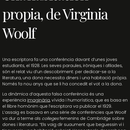
propia, de Virginia
Woolf
Una escriptora fa una conferència davant d’unes joves
estudiants, el 1928. Les seves paraules, iròniques i afilades,
són el relat viu d’un descobriment: per dedicar-se a la
literatura, una dona necessita diners i una habitació pròpia.
Només fa nou anys que se li ha concedit el vot a la dona.
La dinàmica d’aquesta falsa conferència és una
experiència
imaginària
, vívida i humorística, que es basa en
el llibre homònim que l’escriptora va publicar el 1929.
L’assaig es basava en una sèrie de conferències que Woolf
va dur a terme als
colleges
femenins de Cambridge sobre
dones i literatura. “Els vaig dir suaument que beguessin vi i