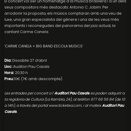
El concert vol ser un homenatge a la música brasilera i a un dels
seus compositors més destacats: Antonio C. Jobim. Per
arrodonir la proposta, els músics comptaran amb una veu de
luxe, una gran especialista del gènere i una de les veus més
importants i reconegudes del panorama del jazz actual, la
cantant Carme Canela.
‘CARME CANELA + BIG BAND ESCOLA MUSICS’
Dia:
Dissabte 27 d’abril
Lloc:
Auditori Pau Casals
Hora:
20:30 h
Preu:
10€ (7€ amb descompte)
Les entrades pel concert a l’
Auditori Pau Casals
es poden adquirir a
la regidoria de Cultura (La Rambla, 24), al telèfon 977 66 56 84 (de 10
a 14h), a través del portal www.ticketea.com, i al mateix
Auditori Pau
Casals
.