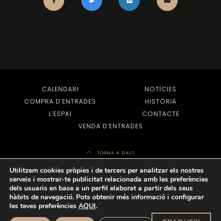
CALENDARI
NOTÍCIES
COMPRA D’ENTRADES
HISTÒRIA
L’ESPAI
CONTACTE
VENDA D’ENTRADES
TORNA A DALT
Utilitzem cookies pròpies i de tercers per analitzar els nostres
serveis i mostrar-te publicitat relacionada amb les preferències
dels usuaris en base a un perfil elaborat a partir dels seus
© 2022 TOTS ELS DRETS RESERVATS -
AVÍS LEGAL
-
POLÍTICA DE PRIVADESA
-
hàbits de navegació. Pots obtenir més informació i configurar
POLÍTICA DE COOKIES
- DISSENY WEB:
EJC
les teves preferències
AQUI
.