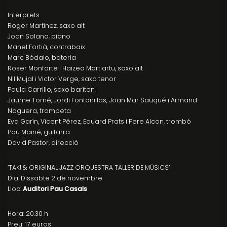
Intèrprets:
Roger Martínez, saxo alt
Joan Solana, piano
Manel Fortià, contrabaix
Marc Bódalo, bateria
Roser Monforte i Haizea Martiartu, saxo alt
Nil Mujal i Victor Verge, saxo tenor
Paula Carrillo, saxo baríton
Jaume Torné, Jordi Fontanillas, Joan Mar Sauqué i Armand
Noguera, trompeta
Eva Garín, Vicent Pérez, Eduard Prats i Pere Alcon, trombó
Pau Mainé, guitarra
David Pastor, direcció
‘TAK! & ORIGINAL JAZZ ORQUESTRA TALLER DE MÚSICS’
Dia: Dissabte 2 de novembre
Lloc:
Auditori Pau Casals
Hora: 20.30 h
Preu: 17 euros