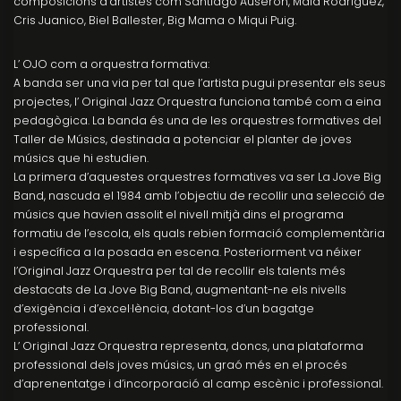
composicions d’artistes com Santiago Auserón, Mala Rodríguez,
Cris Juanico, Biel Ballester, Big Mama o Miqui Puig.
L’ OJO com a orquestra formativa:
A banda ser una via per tal que l’artista pugui presentar els seus
projectes, l’ Original Jazz Orquestra funciona també com a eina
pedagògica. La banda és una de les orquestres formatives del
Taller de Músics, destinada a potenciar el planter de joves
músics que hi estudien.
La primera d’aquestes orquestres formatives va ser La Jove Big
Band, nascuda el 1984 amb l’objectiu de recollir una selecció de
músics que havien assolit el nivell mitjà dins el programa
formatiu de l’escola, els quals rebien formació complementària
i específica a la posada en escena. Posteriorment va néixer
l’Original Jazz Orquestra per tal de recollir els talents més
destacats de La Jove Big Band, augmentant-ne els nivells
d’exigència i d’excel·lència, dotant-los d’un bagatge
professional.
L’ Original Jazz Orquestra representa, doncs, una plataforma
professional dels joves músics, un graó més en el procés
d’aprenentatge i d’incorporació al camp escènic i professional.