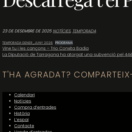
23 DE DESEMBRE DE 2025
NOTÍCIES
,
TEMPORADA
TEMPORADA GENER_JUNY 2026
PROGRAMA
Navegació
Vine tu i les cançons – Trio Conxita Badia
La Diputació de Tarragona ha atorgat una subvenció pel 44è
d'entrades
T'HA AGRADAT? COMPARTEIX
Calendari
Notícies
Compra d’entrades
Història
L’espai
Contacte